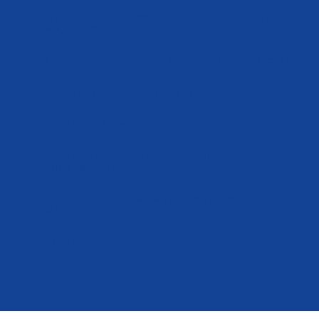
Anspruchsvolles, vielfältiges und entwicklungsfähiges
Aufgabengebiet
Attraktive Bezahlung nach TV-L inkl. Jahressonderzahlung
Aus- und Weiterbildung in der eigenen Akademie
Betriebliche Altersvorsorge
Betriebskindertagesstätte mit verlängerten
Öffnungszeiten
Sehr gutes Betriebsklima in einem hochmotivierten und
kollegialen Team
Jobrad
Mitarbeiter Angebote