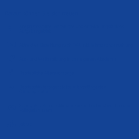
Darauf können Sie sich freuen
Anspruchsvolles, vielfältiges und entwicklungsfähiges
Aufgabengebiet
Attraktive Bezahlung nach TV-L inkl. Jahressonderzahlung
Aus- und Weiterbildung in der eigenen Akademie
Betriebliche Altersvorsorge
Betriebskindertagesstätte mit verlängerten
Öffnungszeiten
Sehr gutes Betriebsklima in einem hochmotivierten und
kollegialen Team
Jobrad