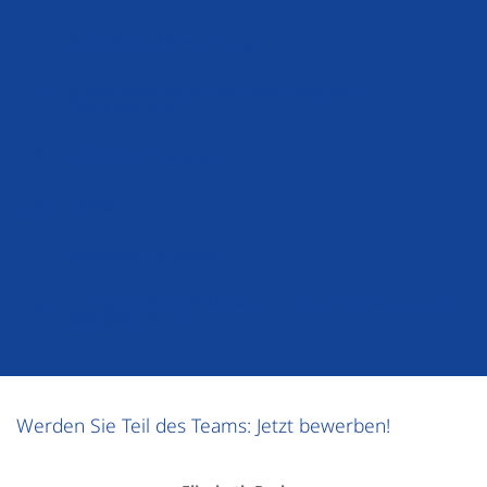
Betriebliche Altersvorsorge
Betriebskindertagesstätte mit verlängerten
Öffnungszeiten
Betriebssportangebote
Jobrad
Mitarbeiter Angebote
Sehr gutes Betriebsklima in einem hochmotivierten und
kollegialen Team
Werden Sie Teil des Teams: Jetzt bewerben!