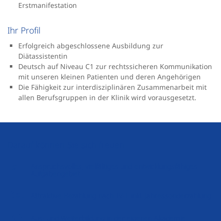
Erstmanifestation
Ihr Profil
Erfolgreich abgeschlossene Ausbildung zur
Diätassistentin
Deutsch auf Niveau C1 zur rechtssicheren Kommunikation
mit unseren kleinen Patienten und deren Angehörigen
Die Fähigkeit zur interdisziplinären Zusammenarbeit mit
allen Berufsgruppen in der Klinik wird vorausgesetzt.
Darauf können Sie sich freuen
Anspruchsvolles, vielfältiges und entwicklungsfähiges
Aufgabengebiet
Attraktive Bezahlung nach TV-L inkl. Jahressonderzahlung
Aus- und Weiterbildung in der eigenen Akademie