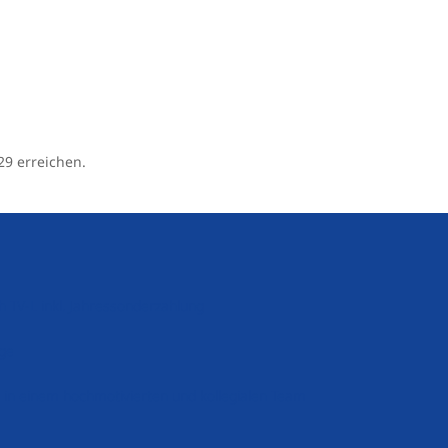
29 erreichen.
h TV-L inkl. Jahressonderzahlung
rge
 in einem hochmotivierten und kollegialen Team