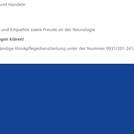
 und Handeln
 und Empathie sowie Freude an der Neurologie
agen klären!
tändige Klinikpflegedienstleitung unter der Nummer 0931/201-241
sfähiges Aufgabengebiet
Attraktive Bezahlung nac
mie
Betriebliche Altersvorso
ffnungszeiten
Sehr gutes Betriebsklima
Mitarbeiter Angebote