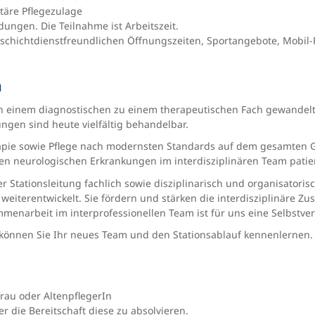
täre Pflegezulage
ungen. Die Teilnahme ist Arbeitszeit.
 schichtdienstfreundlichen Öffnungszeiten, Sportangebote, Mobil-F
n
on einem diagnostischen zu einem therapeutischen Fach gewandelt. 
ngen sind heute vielfältig behandelbar.
rapie sowie Pflege nach modernsten Standards auf dem gesamten Ge
n neurologischen Erkrankungen im interdisziplinären Team patien
er Stationsleitung fachlich sowie disziplinarisch und organisatoris
 weiterentwickelt. Sie fördern und stärken die interdisziplinäre Z
enarbeit im interprofessionellen Team ist für uns eine Selbstver
o können Sie Ihr neues Team und den Stationsablauf kennenlernen.
rau oder AltenpflegerIn
r die Bereitschaft diese zu absolvieren.