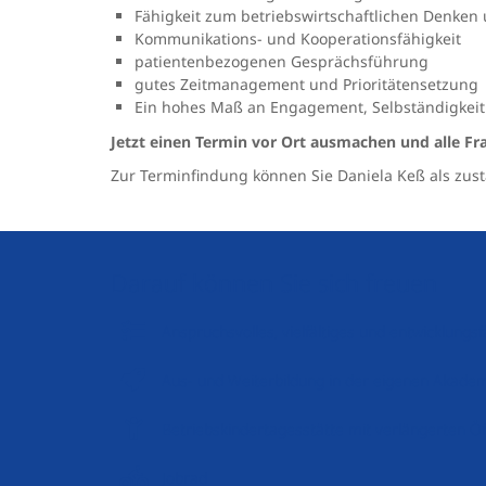
Fähigkeit zum betriebswirtschaftlichen Denken
Kommunikations- und Kooperationsfähigkeit
patientenbezogenen Gesprächsführung
gutes Zeitmanagement und Prioritätensetzung
Ein hohes Maß an Engagement, Selbständigkeit
Jetzt einen Termin vor Ort ausmachen und alle Fr
Zur Terminfindung können Sie Daniela Keß als zus
Darauf können Sie sich freuen
Anspruchsvolles, vielfältiges und entwicklung
Aus- und Weiterbildung in der eigenen Akade
Betriebskindertagesstätte mit verlängerten Ö
Jobrad