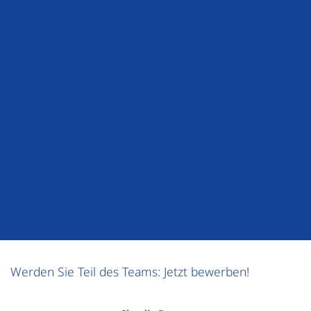
Darauf können Sie sich freuen
Betriebssportangebote
Betriebskindertagesstätte mit verlängerten
Öffnungszeiten
Sehr gutes Betriebsklima in einem hochmotivierten und
kollegialen Team
Anspruchsvolles, vielfältiges und entwicklungsfähiges
Aufgabengebiet
Mitarbeiter Angebote
Werden Sie Teil des Teams: Jetzt bewerben!