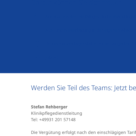
Darauf können Sie sich freuen
Anspruchsvolles, vielfältiges und entwicklung
Aus- und Weiterbildung in der eigenen Akade
Betriebskindertagesstätte mit verlängerten Ö
Jobrad
Werden Sie Teil des Teams: Jetzt b
Stefan Rehberger
Klinikpflegedienstleitung
Tel: +49931 201 57148
Die Vergütung erfolgt nach den einschlägigen Tar