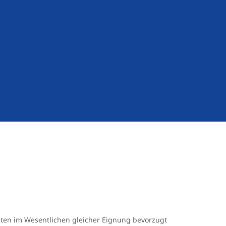
h TV-L inkl. Jahressonderzahlung
rge
 in einem hochmotivierten und kollegialen Team
sten im Wesentlichen gleicher Eignung bevorzugt