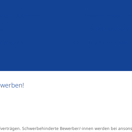
sfähiges Aufgabengebiet
Attraktive Bezahlung nac
mie
Betriebliche Altersvorso
ffnungszeiten
Sehr gutes Betriebsklima
ewerben!
ifverträgen. Schwerbehinderte Bewerber/-innen werden bei anson