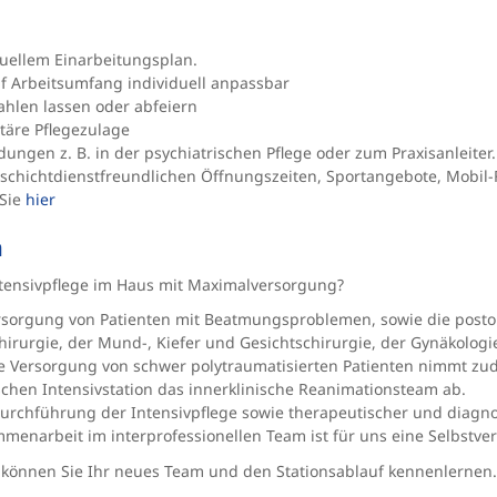
duellem Einarbeitungsplan.
auf Arbeitsumfang individuell anpassbar
ahlen lassen oder abfeiern
täre Pflegezulage
ngen z. B. in der psychiatrischen Pflege oder zum Praxisanleiter. 
 schichtdienstfreundlichen Öffnungszeiten, Sportangebote, Mobil-F
 Sie
hier
n
Intensivpflege im Haus mit Maximalversorgung?
ersorgung von Patienten mit Beatmungsproblemen, sowie die post
irurgie, der Mund-, Kiefer und Gesichtschirurgie, der Gynäkologie 
Die Versorgung von schwer polytraumatisierten Patienten nimmt zud
chen Intensivstation das innerklinische Reanimationsteam ab.
ie Durchführung der Intensivpflege sowie therapeutischer und dia
enarbeit im interprofessionellen Team ist für uns eine Selbstver
können Sie Ihr neues Team und den Stationsablauf kennenlernen.