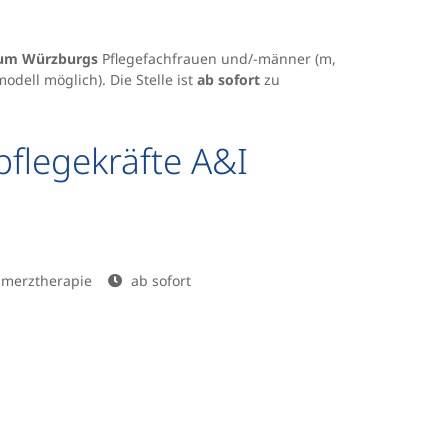
ikum Würzburgs
Pflegefachfrauen und/-männer (m,
odell möglich). Die Stelle ist
ab sofort
zu
flegekräfte A&I
chmerztherapie
ab sofort