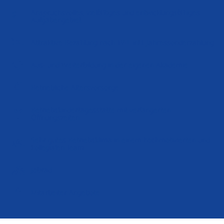
Anspruchsvolles, vielfältiges und entwicklungsfähiges
Aufgabengebiet
Attraktive Bezahlung nach TV-L inkl. Jahressonderzahlung
Aus- und Weiterbildung in der eigenen Akademie
Betriebliche Altersvorsorge
Betriebskindertagesstätte mit verlängerten
Öffnungszeiten
Sehr gutes Betriebsklima in einem hochmotivierten und
kollegialen Team
Jobrad
Mitarbeiter Angebote