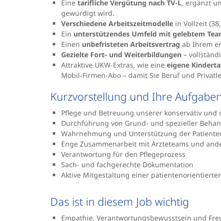
Eine
tarifliche Vergütung nach TV-L
, ergänzt u
gewürdigt wird.
Verschiedene Arbeitszeitmodelle
in Vollzeit (3
Ein
unterstützendes Umfeld mit gelebtem Tea
Einen
unbefristeten Arbeitsvertrag
ab Ihrem er
Gezielte Fort- und Weiterbildungen
– vollständ
Attraktive UKW-Extras, wie eine
eigene Kinderta
Mobil-Firmen-Abo – damit Sie Beruf und Privat
Kurzvorstellung und Ihre Aufgabe
Pflege und Betreuung unserer konservativ und o
Durchführung von Grund- und spezieller Behan
Wahrnehmung und Unterstützung der Patiente
Enge Zusammenarbeit mit Ärzteteams und and
Verantwortung für den Pflegeprozess
Sach- und fachgerechte Dokumentation
Aktive Mitgestaltung einer patientenorientie
Das ist in diesem Job wichtig
Empathie, Verantwortungsbewusstsein und Freud