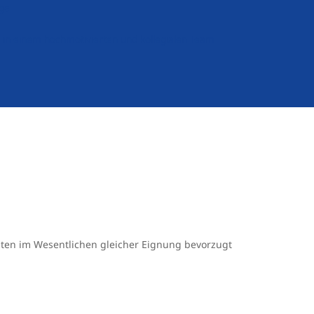
rge
 in einem hochmotivierten und kollegialen Team
sten im Wesentlichen gleicher Eignung bevorzugt