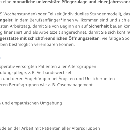
m eine
monatliche universitäre Pflegezulage und einer Jahresso
8,5 Wochenstunden) oder Teilzeit (individuelles Stundenmodell), da
mgeist
, in dem Berufsanfänger*innen willkommen sind und sich er
sten Arbeitstag, damit Sie von Beginn an auf
Sicherheit
bauen kö
ig finanziert und als Arbeitszeit angerechnet, damit Sie sich konti
gesstätte mit schichtfreundlichen Öffnungszeiten
, vielfältige S
leben bestmöglich vereinbaren können.
n
perativ versorgten Patienten aller Altersgruppen
dlungspflege, z. B. Verbandswechsel
n und deren Angehörigen
bei Ängsten
und Unsicherheiten
eren Berufsgruppen wie z. B. Casemanagement
rten und empathischen Umgebung
e an der Arbeit mit Patienten aller Altersgruppen