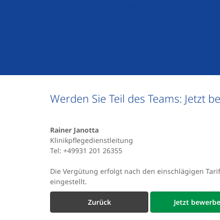
Aus- und Weiterbildung in der eigenen Akade
Betriebskindertagesstätte mit verlängerten Ö
Jobrad
Werden Sie Teil des Teams: Jetzt b
Rainer Janotta
Klinikpflegedienstleitung
Tel: +49931 201 26355
Die Vergütung erfolgt nach den einschlägigen Tar
eingestellt.
Zurück
Jetzt bewerb