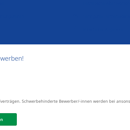
mie
Betriebliche Altersvorso
ffnungszeiten
Sehr gutes Betriebsklima
Mitarbeiter Angebote
ewerben!
ifverträgen. Schwerbehinderte Bewerber/-innen werden bei anson
en