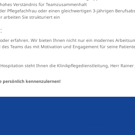
 hohes Verständnis für Teamzusammenhalt
r Pflegefachfrau oder einen gleichwertigen 3-jährigen Berufsabsc
arbeiten Sie strukturiert ein
:
oder erfahren. Wir bieten Ihnen nicht nur ein modernes Arbeitsumf
l des Teams das mit Motivation und Engagement für seine Patiente
Hospitation steht Ihnen die Klinikpflegedienstleitung, Herr Raine
e persönlich kennenzulernen!
sfähiges Aufgabengebiet
Attraktive Bezahlung nac