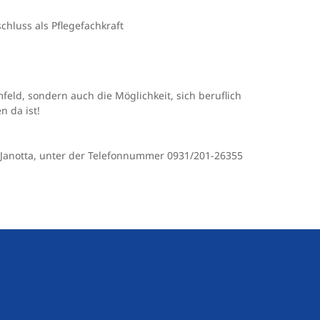
hluss als Pflegefachkraft
eld, sondern auch die Möglichkeit, sich beruflich
n da ist!
r Janotta, unter der Telefonnummer 0931/201-26355
h TV-L inkl. Jahressonderzahlung