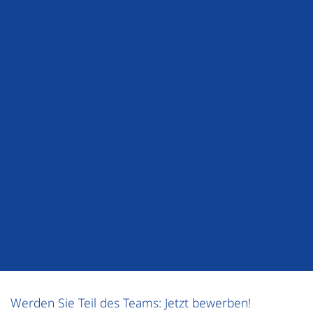
Attraktive Bezahlung nach TV-L inkl. Jahressonderzahlung
Aus- und Weiterbildung in der eigenen Akademie
Betriebliche Altersvorsorge
Betriebskindertagesstätte mit verlängerten
Öffnungszeiten
Sehr gutes Betriebsklima in einem hochmotivierten und
kollegialen Team
Jobrad
Mitarbeiter Angebote
Werden Sie Teil des Teams: Jetzt bewerben!