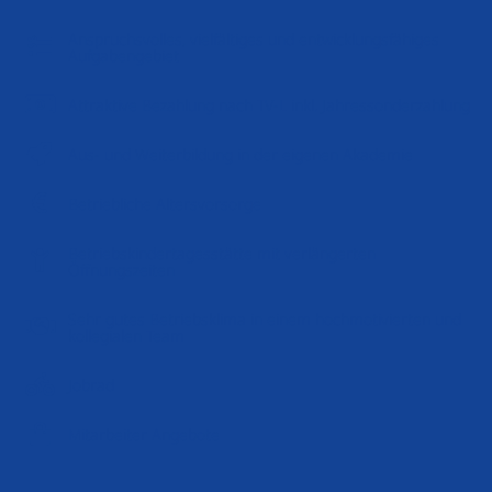
Anspruchsvolles, vielfältiges und entwicklungsfähiges
Aufgabengebiet
Attraktive Bezahlung nach TV-L inkl. Jahressonderzahlung
Aus- und Weiterbildung in der eigenen Akademie
Betriebliche Altersvorsorge
Betriebskindertagesstätte mit verlängerten
Öffnungszeiten
Sehr gutes Betriebsklima in einem hochmotivierten und
kollegialen Team
Jobrad
Mitarbeiter Angebote