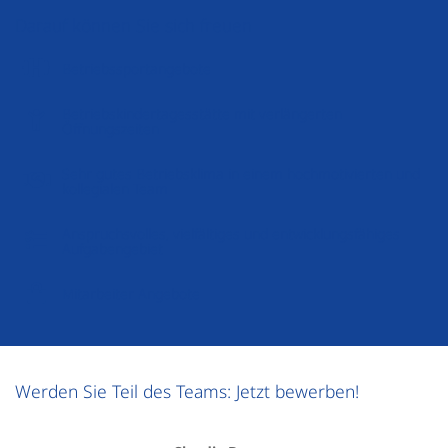
Darauf können Sie sich freuen
Betriebssportangebote
Betriebskindertagesstätte mit verlängerten
Öffnungszeiten
Sehr gutes Betriebsklima in einem hochmotivierten und
kollegialen Team
Anspruchsvolles, vielfältiges und entwicklungsfähiges
Aufgabengebiet
Mitarbeiter Angebote
Werden Sie Teil des Teams: Jetzt bewerben!