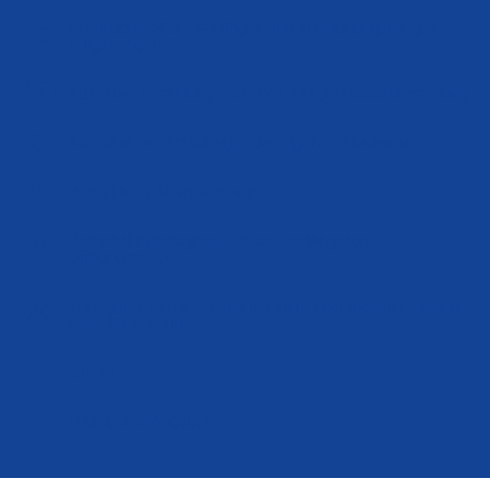
Anspruchsvolles, vielfältiges und entwicklungsfähiges
Aufgabengebiet
Attraktive Bezahlung nach TV-L inkl. Jahressonderzahlung
Aus- und Weiterbildung in der eigenen Akademie
Betriebliche Altersvorsorge
Betriebskindertagesstätte mit verlängerten
Öffnungszeiten
Sehr gutes Betriebsklima in einem hochmotivierten und
kollegialen Team
Jobrad
Mitarbeiter Angebote