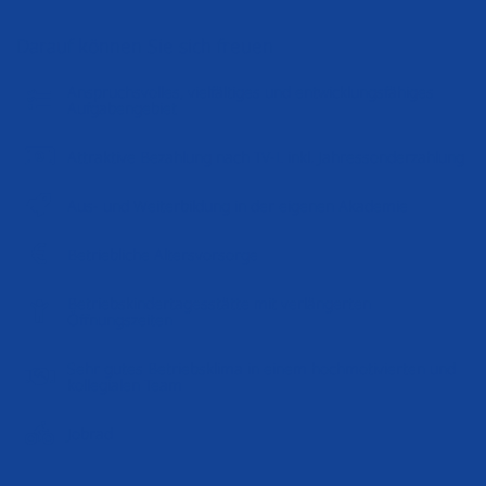
Darauf können Sie sich freuen
Anspruchsvolles, vielfältiges und entwicklungsfähiges
Aufgabengebiet
Attraktive Bezahlung nach TV-L inkl. Jahressonderzahlung
Aus- und Weiterbildung in der eigenen Akademie
Betriebliche Altersvorsorge
Betriebskindertagesstätte mit verlängerten
Öffnungszeiten
Sehr gutes Betriebsklima in einem hochmotivierten und
kollegialen Team
Jobrad