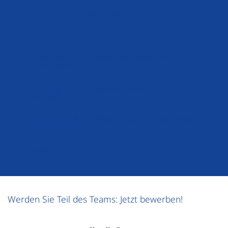
Darauf können Sie sich freuen
Betriebssportangebote
Betriebskindertagesstätte mit verlängerten
Öffnungszeiten
Sehr gutes Betriebsklima in einem hochmotivierten und
kollegialen Team
Anspruchsvolles, vielfältiges und entwicklungsfähiges
Aufgabengebiet
Mitarbeiter Angebote
Werden Sie Teil des Teams: Jetzt bewerben!