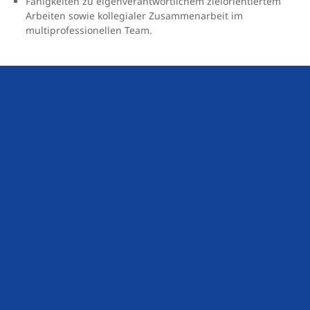
Fähigkeiten zu eigenverantwortlichem zielorientiertem
Arbeiten sowie kollegialer Zusammenarbeit im
multiprofessionellen Team.
Darauf können Sie sich freuen
Anspruchsvolles, vielfältiges und entwicklungsfähiges
Aufgabengebiet
Attraktive Bezahlung nach TV-L inkl. Jahressonderzahlung
Aus- und Weiterbildung in der eigenen Akademie
Betriebliche Altersvorsorge
Betriebskindertagesstätte mit verlängerten
Öffnungszeiten
Betriebssportangebote