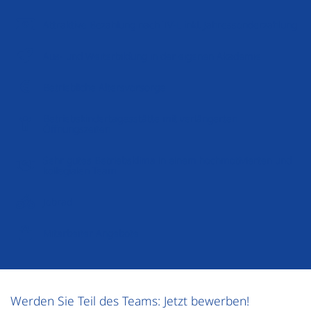
Attraktive Bezahlung nach TV-L inkl. Jahressonderzahlung
Aus- und Weiterbildung in der eigenen Akademie
Betriebliche Altersvorsorge
Betriebskindertagesstätte mit verlängerten
Öffnungszeiten
Sehr gutes Betriebsklima in einem hochmotivierten und
kollegialen Team
Jobrad
Mitarbeiter Angebote
Werden Sie Teil des Teams: Jetzt bewerben!