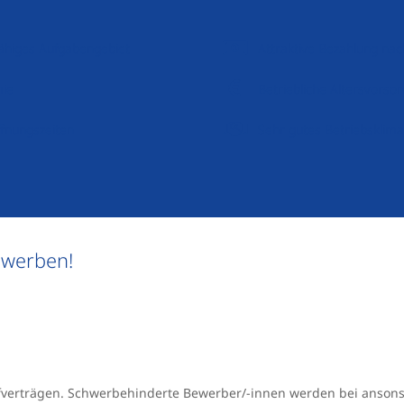
sfähiges Aufgabengebiet
Attraktive Bezahlung nac
mie
Betriebliche Altersvorso
ffnungszeiten
Sehr gutes Betriebsklima
ewerben!
ifverträgen. Schwerbehinderte Bewerber/-innen werden bei anson