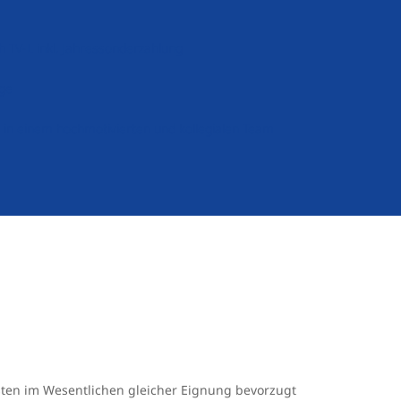
h TV-L inkl. Jahressonderzahlung
rge
 in einem hochmotivierten und kollegialen Team
sten im Wesentlichen gleicher Eignung bevorzugt