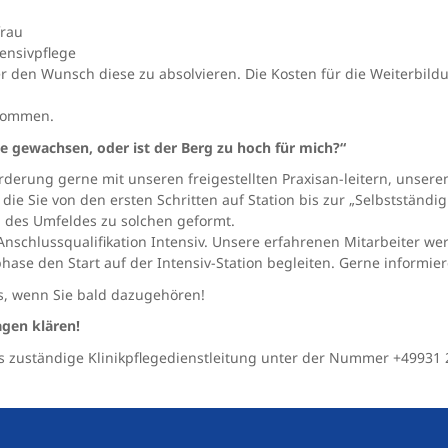
frau
tensivpflege
 den Wunsch diese zu absolvieren. Die Kosten für die Weiterbildung
lkommen.
e gewachsen, oder ist der Berg zu hoch für mich?“
orderung gerne mit unseren freigestellten Praxisan-leitern, unser
die Sie von den ersten Schritten auf Station bis zur „Selbstständigk
 des Umfeldes zu solchen geformt.
nschlussqualifikation Intensiv. Unsere erfahrenen Mitarbeiter wer
ase den Start auf der Intensiv-Station begleiten. Gerne informie
s, wenn Sie bald dazugehören!
agen klären!
s zuständige Klinikpflegedienstleitung unter der Nummer +49931 