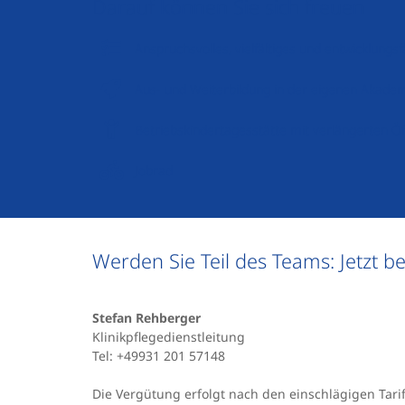
Darauf können Sie sich freuen
Anspruchsvolles, vielfältiges und entwicklung
Aus- und Weiterbildung in der eigenen Akade
Betriebskindertagesstätte mit verlängerten Ö
Jobrad
Werden Sie Teil des Teams: Jetzt b
Stefan Rehberger
Klinikpflegedienstleitung
Tel: +49931 201 57148
Die Vergütung erfolgt nach den einschlägigen Tar