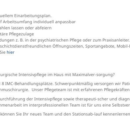
duellem Einarbeitungsplan.
auf Arbeitsumfang individuell anpassbar
ahlen lassen oder abfeiern
täre Pflegezulage
ngen z. B. in der psychiatrischen Pflege oder zum Praxisanleiter. 
 schichtdienstfreundlichen Öffnungszeiten, Sportangebote, Mobil-F
 Sie
hier
hirurgische Intensivpflege im Haus mit Maximalver-sorgung?
und 8 IMC-Behandlungsplätze. Schwerpunktmäßig versorgen wir Pat
hmuschirurgie. Unser Pflegeteam ist mit erfahrenen Pflegekräften
ie Durchführung der Intensivpflege sowie therapeuti-scher und di
enarbeit im interprofessionellen Team ist für uns eine Selbstver
können Sie Ihr neues Team und den Stationsab-lauf kennenlernen