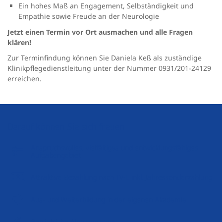
Ein hohes Maß an Engagement, Selbständigkeit und
Empathie sowie Freude an der Neurologie
Jetzt einen Termin vor Ort ausmachen und alle Fragen
klären!
Zur Terminfindung können Sie Daniela Keß als zuständige
Klinikpflegedienstleitung unter der Nummer 0931/201-24129
erreichen.
Darauf können Sie sich freuen
Anspruchsvolles, vielfältiges und entwicklungsfähiges
Aufgabengebiet
Attraktive Bezahlung nach TV-L inkl. Jahressonderzahlung
Aus- und Weiterbildung in der eigenen Akademie
Betriebliche Altersvorsorge