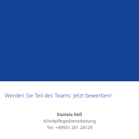
Betriebskindertagesstätte mit verlängerten
Öffnungszeiten
Sehr gutes Betriebsklima in einem hochmotivierten und
kollegialen Team
Jobrad
Mitarbeiter Angebote
Werden Sie Teil des Teams: Jetzt bewerben!
Daniela Keß
Klinikpflegedienstleitung
Tel: +49931 201 24129