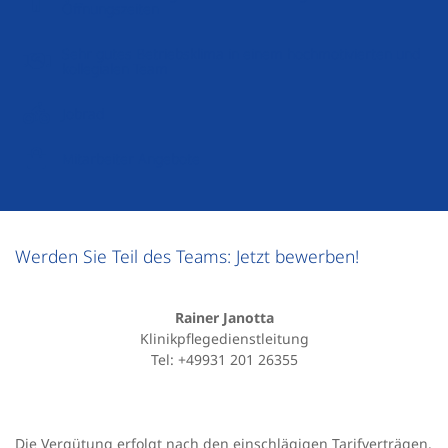
Öffnungszeiten
Sehr gutes Betriebsklima in einem hochmotivierten und
kollegialen Team
Jobrad
Mitarbeiter Angebote
Werden Sie Teil des Teams: Jetzt bewerben!
Rainer Janotta
Klinikpflegedienstleitung
Tel: +49931 201 26355
Die Vergütung erfolgt nach den einschlägigen Tarifverträgen.