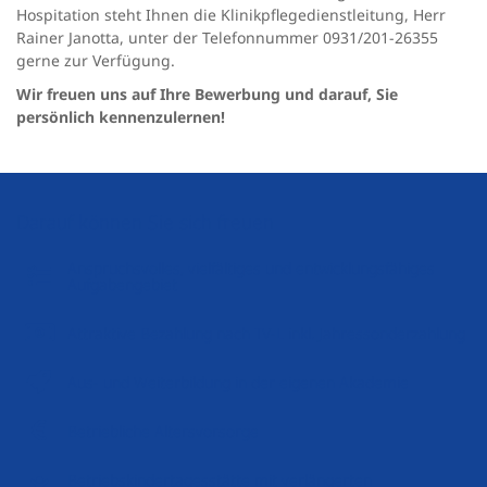
Hospitation steht Ihnen die Klinikpflegedienstleitung, Herr
Rainer Janotta, unter der Telefonnummer 0931/201-26355
gerne zur Verfügung.
Wir freuen uns auf Ihre Bewerbung und darauf, Sie
persönlich kennenzulernen!
Darauf können Sie sich freuen
Anspruchsvolles, vielfältiges und entwicklungsfähiges
Aufgabengebiet
Attraktive Bezahlung nach TV-L inkl. Jahressonderzahlung
Aus- und Weiterbildung in der eigenen Akademie
Betriebliche Altersvorsorge
Betriebskindertagesstätte mit verlängerten