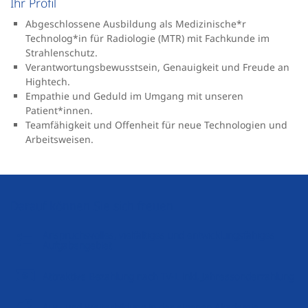
Ihr Profil
Abgeschlossene Ausbildung als Medizinische*r
Technolog*in für Radiologie (MTR) mit Fachkunde im
Strahlenschutz.
Verantwortungsbewusstsein, Genauigkeit und Freude an
Hightech.
Empathie und Geduld im Umgang mit unseren
Patient*innen.
Teamfähigkeit und Offenheit für neue Technologien und
Arbeitsweisen.
Darauf können Sie sich freuen
Anspruchsvolles, vielfältiges und entwicklungsfähiges
Aufgabengebiet
Attraktive Bezahlung nach TV-L inkl. Jahressonderzahlung
Aus- und Weiterbildung in der eigenen Akademie