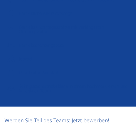
Betriebliche Altersvorsorge
Betriebskindertagesstätte mit verlängerten
Öffnungszeiten
Betriebssportangebote
Jobrad
Mitarbeiter Angebote
Sehr gutes Betriebsklima in einem hochmotivierten und
kollegialen Team
Werden Sie Teil des Teams: Jetzt bewerben!