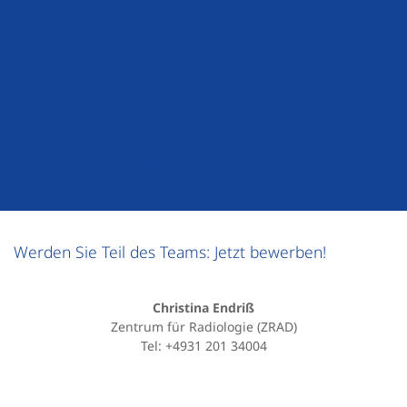
Betriebssportangebote
Jobrad
Mitarbeiter Angebote
Sehr gutes Betriebsklima in einem hochmotivierten und
kollegialen Team
Werden Sie Teil des Teams: Jetzt bewerben!
Christina Endriß
Zentrum für Radiologie (ZRAD)
Tel: +4931 201 34004