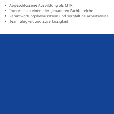
Abgeschlossene Ausbildung als MTR
Interesse an einem der genannten Fachbereiche
Verantwortungsbewusstsein und sorgfältige Arbeitsweise
Teamfähigkeit und Zuverlässigkeit
Darauf können Sie sich freuen
Anspruchsvolles, vielfältiges und entwicklungsfähiges
Aufgabengebiet
Attraktive Bezahlung nach TV-L inkl. Jahressonderzahlung
Aus- und Weiterbildung in der eigenen Akademie
Betriebliche Altersvorsorge
Betriebskindertagesstätte mit verlängerten
Öffnungszeiten