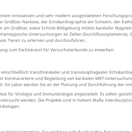
 einem innovativen und sehr modern ausgestatteten Forschungsproj
der Großtier-Narkose, der Echokardiographie am Schwein, der Kath
m Großtier, sowie Schnitt-Bildgebung mittels kardialer Magnetr
 phänotypische Untersuchungen an Zellen (Durchflusszytometrie), 
von Tieren zu erlernen und durchzuführen.
dung zum Fachtierarzt für Versuchstierkunde zu erwerben.
einschließlich transthorakaler und transösophagealer Echokard
der Koronararterie und Begleitung von kardialen MRT-Untersuchun
feld. Im Labor werden Sie an der Planung und Durchführung der 
tut für Virologie und Immunbiologie angesiedelt. Es sollen gezi
ersucht werden. Die Projekte sind in hohem Maße interdisziplinä
rdiologen.
er Veterinärmedizin. Sie zeichnen sich durch hohes Engagement 