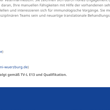
 daran, Ihre manuellen Fähigkeiten mit Hilfe der vorhandenen se
ellen und interessieren sich für immunologische Vorgänge. Sie m
rdisziplinären Teams sein und neuartige translationale Behandlung
de
)
uni-wuerzburg.de
)
rfolgt gemäß TV-L E13 und Qualifikation.
sfähiges Aufgabengebiet
Attraktive Bezahlung nac