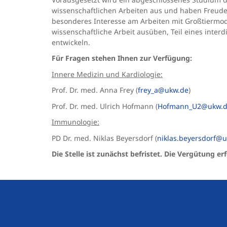
wissenschaftlichen Arbeiten aus und haben Freude
besonderes Interesse am Arbeiten mit Großtiermod
wissenschaftliche Arbeit ausüben, Teil eines inte
entwickeln.
Für Fragen stehen Ihnen zur Verfügung:
Innere Medizin und Kardiologie:
Prof. Dr. med.
Anna Frey (
frey_a@ukw.de
)
Prof. Dr. med.
Ulrich Hofmann (
Hofmann_U2@ukw.
Immunologie:
PD Dr. med. Niklas Beyersdorf (
niklas.beyersdorf@
Die Stelle ist zunächst befristet. Die Vergütung e
Darauf können Sie sich freuen
Anspruchsvolles, vielfältiges und entwicklung