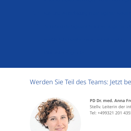
Aus- und Weiterbildung in der eigenen Akade
Betriebskindertagesstätte mit verlängerten Ö
Flexible Arbeitszeiten dank Gleitzeitregelung
Mitarbeiter Angebote
Werden Sie Teil des Teams: Jetzt b
PD Dr. med. Anna Fr
Stellv. Leiterin der 
Tel: +499321 201 435