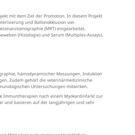
ekt mit dem Ziel der Promotion. In diesem Projekt
eterisierung und Ballonokklusion von
esonanztomographie (MRT) eingearbeitet.
Geweben (Histologie) und Serum (Multiplex-Assays),
iographie, hämodynamischer Messungen, Induktion
gen. Zudem gehört die veterinärmedizinische
immunologischen Untersuchungen mitwirken.
elte Immuntherapien nach einem Myokardinfarkt zur
r und basieren auf der langjährigen und sehr
und Motivation zum eigenverantwortlichen