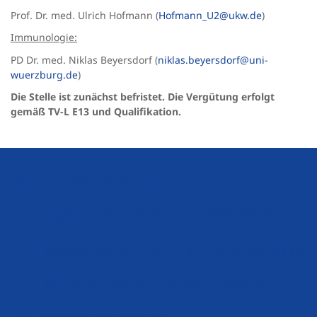
Prof. Dr. med.
Ulrich Hofmann (
Hofmann_U2@ukw.de
)
Immunologie:
PD Dr. med. Niklas Beyersdorf (
niklas.beyersdorf@uni-
wuerzburg.de
)
Die Stelle ist zunächst befristet. Die Vergütung erfolgt
gemäß TV-L E13 und Qualifikation.
Darauf können Sie sich freuen
Anspruchsvolles, vielfältiges und entwicklungsfähiges
Aufgabengebiet
Attraktive Bezahlung nach TV-L inkl. Jahressonderzahlung
Aus- und Weiterbildung in der eigenen Akademie
Betriebliche Altersvorsorge