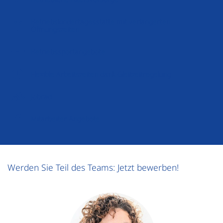
Betriebskindertagesstätte mit verlängerten
Öffnungszeiten
Betriebssportangebote
Flexible Arbeitszeiten dank Gleitzeitregelung
Jobrad
Mitarbeiter Angebote
Werden Sie Teil des Teams: Jetzt bewerben!