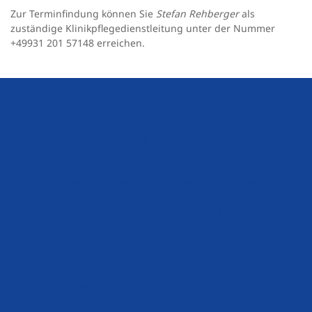
Zur Terminfindung können Sie
Stefan Rehberger
als
zuständige Klinikpflegedienstleitung unter der Nummer
+49931 201 57148 erreichen.
Darauf können Sie sich freuen
Anspruchsvolles, vielfältiges und entwicklungsfähiges
Aufgabengebiet
Attraktive Bezahlung nach TV-L inkl. Jahressonderzahlung
Aus- und Weiterbildung in der eigenen Akademie
Betriebliche Altersvorsorge
Betriebskindertagesstätte mit verlängerten
Öffnungszeiten