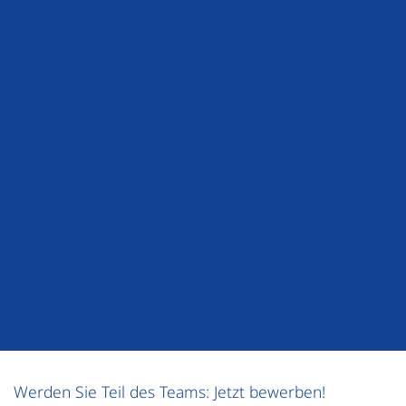
Aus- und Weiterbildung in der eigenen Akademie
Betriebliche Altersvorsorge
Betriebskindertagesstätte mit verlängerten
Öffnungszeiten
Betriebssportangebote
Jobrad
Mitarbeiter Angebote
Sehr gutes Betriebsklima in einem hochmotivierten und
kollegialen Team
Werden Sie Teil des Teams: Jetzt bewerben!