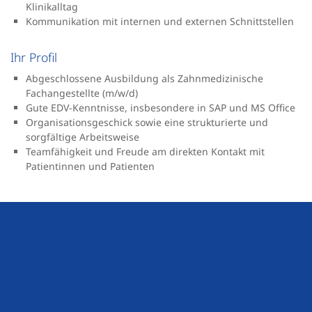
Klinikalltag
Kommunikation mit internen und externen Schnittstellen
Ihr Profil
Abgeschlossene Ausbildung als Zahnmedizinische
Fachangestellte (m/w/d)
Gute EDV-Kenntnisse, insbesondere in SAP und MS Office
Organisationsgeschick sowie eine strukturierte und
sorgfältige Arbeitsweise
Teamfähigkeit und Freude am direkten Kontakt mit
Patientinnen und Patienten
Darauf können Sie sich freuen
Anspruchsvolles, vielfältiges und entwicklungsfähiges
Aufgabengebiet
Attraktive Bezahlung nach TV-L inkl. Jahressonderzahlung