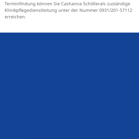
Terminfindung können Sie Cashanna Schöller
als zuständige
Klinikpflegedienstleitung unter der Nummer 0931/201-57112
erreichen.
Darauf können Sie sich freuen
Anspruchsvolles, vielfältiges und entwicklungsfähiges
Aufgabengebiet
Attraktive Bezahlung nach TV-L inkl. Jahressonderzahlung
Aus- und Weiterbildung in der eigenen Akademie
Betriebliche Altersvorsorge
Betriebskindertagesstätte mit verlängerten
Öffnungszeiten
Sehr gutes Betriebsklima in einem hochmotivierten und