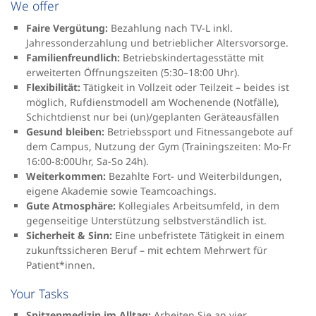
We offer
Faire Vergütung:
Bezahlung nach TV-L inkl.
Jahressonderzahlung und betrieblicher Altersvorsorge.
Familienfreundlich:
Betriebskindertagesstätte mit
erweiterten Öffnungszeiten (5:30–18:00 Uhr).
Flexibilität:
Tätigkeit in Vollzeit oder Teilzeit – beides ist
möglich, Rufdienstmodell am Wochenende (Notfälle),
Schichtdienst nur bei (un)/geplanten Geräteausfällen
Gesund bleiben:
Betriebssport und Fitnessangebote auf
dem Campus, Nutzung der Gym (Trainingszeiten: Mo-Fr
16:00-8:00Uhr, Sa-So 24h).
Weiterkommen:
Bezahlte Fort- und Weiterbildungen,
eigene Akademie sowie Teamcoachings.
Gute Atmosphäre:
Kollegiales Arbeitsumfeld, in dem
gegenseitige Unterstützung selbstverständlich ist.
Sicherheit & Sinn:
Eine unbefristete Tätigkeit in einem
zukunftssicheren Beruf – mit echtem Mehrwert für
Patient*innen.
Your Tasks
Spitzenmedizin im Alltag:
Arbeiten Sie an vier