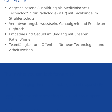
Your Profile
Abgeschlossene Ausbildung als Medizinische*r
Technolog*in für Radiologie (MTR) mit Fachkunde im
Strahlenschutz.
Verantwortungsbewusstsein, Genauigkeit und Freude an
Hightech.
Empathie und Geduld im Umgang mit unseren
Patient*innen.
Teamfähigkeit und Offenheit für neue Technologien und
Arbeitsweisen.
This is what you can look forward to
Challenging, diverse and evolving area of responsibility
Attractive salary according to TV-L incl. annual special
payment
Training and Continuing Education