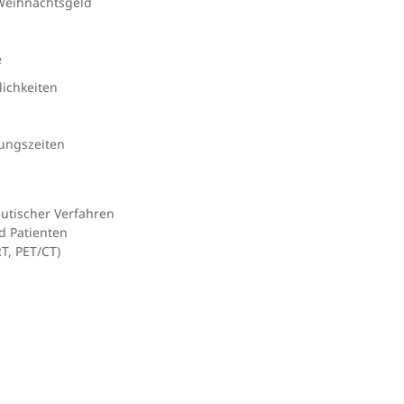
. Weihnachtsgeld
e
ichkeiten
nungszeiten
utischer Verfahren
d Patienten
T, PET/CT)