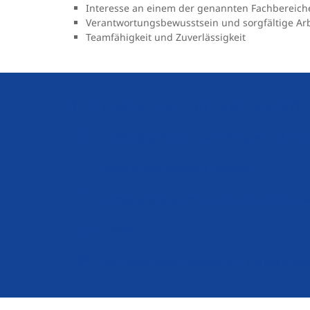
Interesse an einem der genannten Fachbereich
Verantwortungsbewusstsein und sorgfältige Ar
Teamfähigkeit und Zuverlässigkeit
This is what you can look forward 
Challenging, diverse and evolving area of respo
Training and Continuing Education
Company daycare center with extended openi
JobBike
Very good working atmosphere in a highly mot