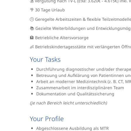
💰 Vergütung nach TV-L (E9a: 3.620€ - 4.615€) inkl
🌴 30 Tage Urlaub
🕒 Geregelte Arbeitszeiten & flexible Teilzeitmodell
📚 Gezielte Weiterbildungen und Entwicklungsmögl
🏦 Betriebliche Altersvorsorge
👶 Betriebskindertagesstätte mit verlängerten Öff
Your Tasks
Durchführung diagnostischer und/oder therape
Betreuung und Aufklärung von Patientinnen un
Arbeit an moderner Medizintechnik (z. B. CT, MR
Zusammenarbeit im interdisziplinären Team
Dokumentation und Qualitätssicherung
(je nach Bereich leicht unterschiedlich)
Your Profile
Abgeschlossene Ausbildung als MTR