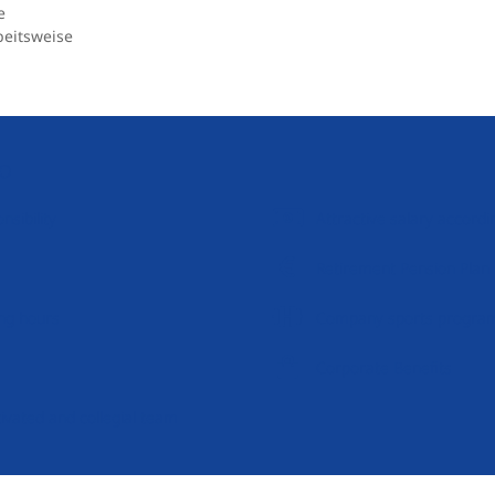
e
beitsweise
to
nsibility
Attractive salary accordi
Retirement Pension Plan
ng hours
Company sports progra
Corporate Benefits
ivated and collegial team