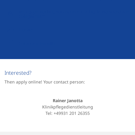
Very good working atmosphere in a highly motivated and
collegial team
JobBike
Corporate Benefits
Interested?
Then apply online! Your contact person:
Rainer Janotta
Klinikpflegedienstleitung
Tel: +49931 201 26355