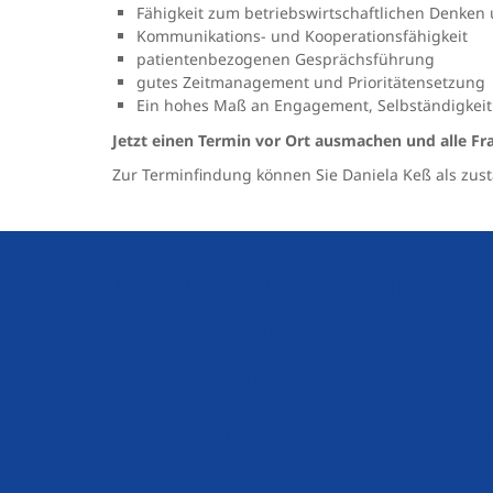
Fähigkeit zum betriebswirtschaftlichen Denken
Kommunikations- und Kooperationsfähigkeit
patientenbezogenen Gesprächsführung
gutes Zeitmanagement und Prioritätensetzung
Ein hohes Maß an Engagement, Selbständigkeit
Jetzt einen Termin vor Ort ausmachen und alle Fr
Zur Terminfindung können Sie Daniela Keß als zus
This is what you can look forward 
Challenging, diverse and evolving area of respo
Training and Continuing Education
Company daycare center with extended openi
JobBike