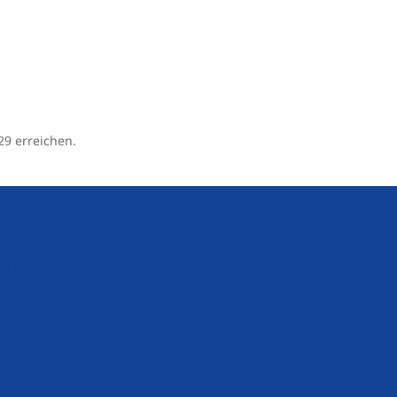
29 erreichen.
ng to TV-L incl. annual special payment
here in a highly motivated and collegial team