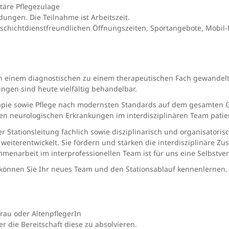
täre Pflegezulage
ungen. Die Teilnahme ist Arbeitszeit.
 schichtdienstfreundlichen Öffnungszeiten, Sportangebote, Mobil-F
on einem diagnostischen zu einem therapeutischen Fach gewandelt. 
ngen sind heute vielfältig behandelbar.
rapie sowie Pflege nach modernsten Standards auf dem gesamten Ge
n neurologischen Erkrankungen im interdisziplinären Team patien
er Stationsleitung fachlich sowie disziplinarisch und organisatoris
 weiterentwickelt. Sie fördern und stärken die interdisziplinäre Z
enarbeit im interprofessionellen Team ist für uns eine Selbstver
o können Sie Ihr neues Team und den Stationsablauf kennenlernen.
rau oder AltenpflegerIn
r die Bereitschaft diese zu absolvieren.