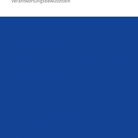
Verantwortungsbewusstsein
This is what you can look forward to
Challenging, diverse and evolving area of responsibility
Attractive salary according to TV-L incl. annual special
payment
Training and Continuing Education
Retirement Pension Plan
Company daycare center with extended opening hours
Very good working atmosphere in a highly motivated and
collegial team
JobBike