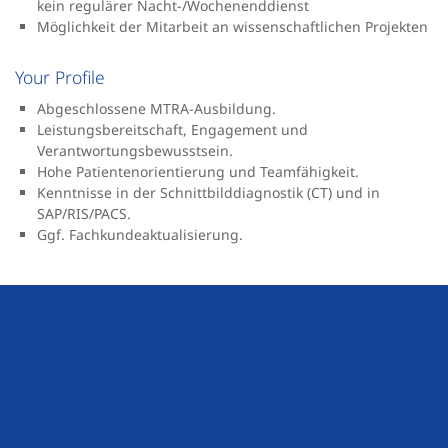
kein regulärer Nacht-/Wochenenddienst
Möglichkeit der Mitarbeit an wissenschaftlichen Projekten
Your Profile
Abgeschlossene MTRA-Ausbildung.
Leistungsbereitschaft, Engagement und
Verantwortungsbewusstsein.
Hohe Patientenorientierung und Teamfähigkeit.
Kenntnisse in der Schnittbilddiagnostik (CT) und in
SAP/RIS/PACS.
Ggf. Fachkundeaktualisierung.
This is what you can look forward to
Challenging, diverse and evolving area of responsibility
Attractive salary according to TV-L incl. annual special
payment