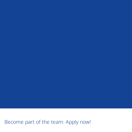
Training and Continuing Education
Retirement Pension Plan
Company daycare center with extended opening hours
Company sports program
JobBike
Corporate Benefits
Very good working atmosphere in a highly motivated and
collegial team
Become part of the team: Apply now!