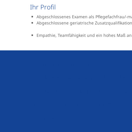
Ihr Profil
Abgeschlossenes Examen als Pflegefachfrau/-
Abgeschlossene geriatrische Zusatzqualifikation
Empathie, Teamfähigkeit und ein hohes Maß a
Darauf können Sie sich freuen
Anspruchsvolles, vielfältiges und entwicklung
Aus- und Weiterbildung in der eigenen Akade
Betriebskindertagesstätte mit verlängerten Ö
Jobrad