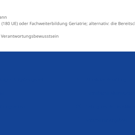
mann
 (180 UE) oder Fachweiterbildung Geriatrie; alternativ: die Bereit
n Verantwortungsbewusstsein
sfähiges Aufgabengebiet
Attraktive Bezahlung nac
mie
Betriebliche Altersvorso
ffnungszeiten
Sehr gutes Betriebsklima
Mitarbeiter Angebote