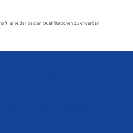
schaft, eine der beiden Qualifikationen zu erwerben
h TV-L inkl. Jahressonderzahlung
rge
 in einem hochmotivierten und kollegialen Team