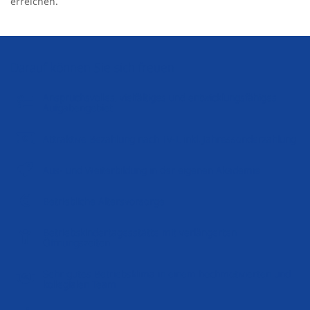
erreichen.
Darauf können Sie sich freuen
Anspruchsvolles, vielfältiges und entwicklungsfähiges
Aufgabengebiet
Attraktive Bezahlung nach TV-L inkl. Jahressonderzahlung
Aus- und Weiterbildung in der eigenen Akademie
Betriebliche Altersvorsorge
Betriebskindertagesstätte mit verlängerten
Öffnungszeiten
Sehr gutes Betriebsklima in einem hochmotivierten und
kollegialen Team