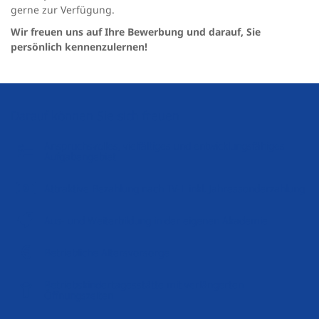
gerne zur Verfügung.
Wir freuen uns auf Ihre Bewerbung und darauf, Sie
persönlich kennenzulernen!
Darauf können Sie sich freuen
Anspruchsvolles, vielfältiges und entwicklungsfähiges
Aufgabengebiet
Attraktive Bezahlung nach TV-L inkl. Jahressonderzahlung
Aus- und Weiterbildung in der eigenen Akademie
Betriebliche Altersvorsorge
Betriebskindertagesstätte mit verlängerten
Öffnungszeiten