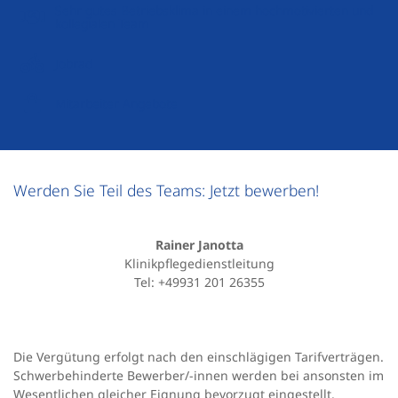
Sehr gutes Betriebsklima in einem hochmotivierten und
kollegialen Team
Jobrad
Mitarbeiter Angebote
Werden Sie Teil des Teams: Jetzt bewerben!
Rainer Janotta
Klinikpflegedienstleitung
Tel: +49931 201 26355
Die Vergütung erfolgt nach den einschlägigen Tarifverträgen.
Schwerbehinderte Bewerber/-innen werden bei ansonsten im
Wesentlichen gleicher Eignung bevorzugt eingestellt.