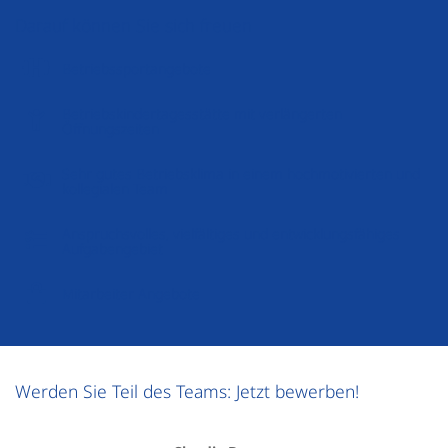
Darauf können Sie sich freuen
Betriebssportangebote
Betriebskindertagesstätte mit verlängerten
Öffnungszeiten
Sehr gutes Betriebsklima in einem hochmotivierten und
kollegialen Team
Anspruchsvolles, vielfältiges und entwicklungsfähiges
Aufgabengebiet
Mitarbeiter Angebote
Werden Sie Teil des Teams: Jetzt bewerben!