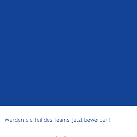
Darauf können Sie sich freuen
Betriebssportangebote
Betriebskindertagesstätte mit verlängerten
Öffnungszeiten
Sehr gutes Betriebsklima in einem hochmotivierten und
kollegialen Team
Anspruchsvolles, vielfältiges und entwicklungsfähiges
Aufgabengebiet
Mitarbeiter Angebote
Werden Sie Teil des Teams: Jetzt bewerben!