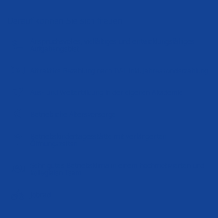
Darauf können Sie sich freuen
Anspruchsvolles, vielfältiges und entwicklungsfähiges
Aufgabengebiet
Attraktive Bezahlung nach TV-L inkl. Jahressonderzahlung
Aus- und Weiterbildung in der eigenen Akademie
Betriebliche Altersvorsorge
Betriebskindertagesstätte mit verlängerten
Öffnungszeiten
Sehr gutes Betriebsklima in einem hochmotivierten und
kollegialen Team
Jobrad