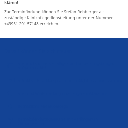
klären!
Zur Terminfindung können Sie Stefan Rehberger als
zuständige Klinikpflegedienstleitung unter der Nummer
+49931 201 57148 erreichen.
Darauf können Sie sich freuen
Anspruchsvolles, vielfältiges und entwicklungsfähiges
Aufgabengebiet
Attraktive Bezahlung nach TV-L inkl. Jahressonderzahlung
Aus- und Weiterbildung in der eigenen Akademie
Betriebliche Altersvorsorge
Betriebskindertagesstätte mit verlängerten
Öffnungszeiten