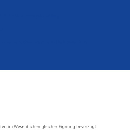
h TV-L inkl. Jahressonderzahlung
rge
 in einem hochmotivierten und kollegialen Team
sten im Wesentlichen gleicher Eignung bevorzugt