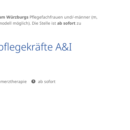
ikum Würzburgs
Pflegefachfrauen und/-männer (m,
odell möglich). Die Stelle ist
ab sofort
zu
flegekräfte A&I
chmerztherapie
ab sofort