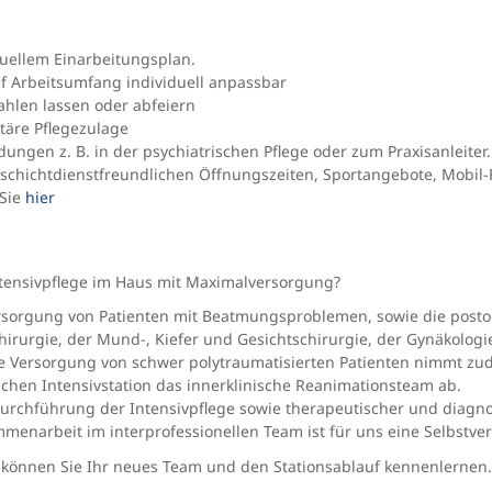
duellem Einarbeitungsplan.
auf Arbeitsumfang individuell anpassbar
ahlen lassen oder abfeiern
täre Pflegezulage
ngen z. B. in der psychiatrischen Pflege oder zum Praxisanleiter. 
 schichtdienstfreundlichen Öffnungszeiten, Sportangebote, Mobil-F
 Sie
hier
Intensivpflege im Haus mit Maximalversorgung?
ersorgung von Patienten mit Beatmungsproblemen, sowie die post
irurgie, der Mund-, Kiefer und Gesichtschirurgie, der Gynäkologie 
Die Versorgung von schwer polytraumatisierten Patienten nimmt zud
chen Intensivstation das innerklinische Reanimationsteam ab.
ie Durchführung der Intensivpflege sowie therapeutischer und dia
enarbeit im interprofessionellen Team ist für uns eine Selbstver
können Sie Ihr neues Team und den Stationsablauf kennenlernen.