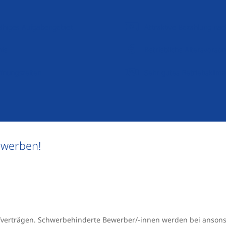
sfähiges Aufgabengebiet
Attraktive Bezahlung nac
mie
Betriebliche Altersvorso
ffnungszeiten
Sehr gutes Betriebsklima
ewerben!
ifverträgen. Schwerbehinderte Bewerber/-innen werden bei anson