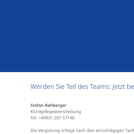
Darauf können Sie sich freuen
Anspruchsvolles, vielfältiges und entwicklung
Aus- und Weiterbildung in der eigenen Akade
Betriebskindertagesstätte mit verlängerten Ö
Jobrad
Werden Sie Teil des Teams: Jetzt b
Stefan Rehberger
Klinikpflegedienstleitung
Tel: +49931 201 57148
Die Vergütung erfolgt nach den einschlägigen Tar